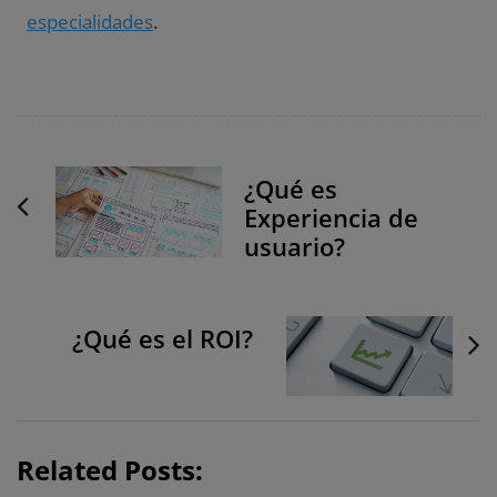
especialidades
.
P
¿Qué es
o
Experiencia de
s
usuario?
t
N
a
¿Qué es el ROI?
v
i
g
a
t
Related Posts: