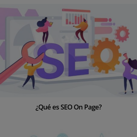
i
o
n
¿Qué es SEO On Page?