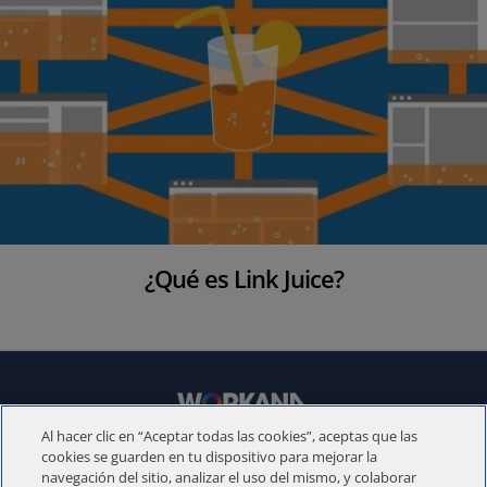
¿Qué es Link Juice?
S
i
t
Al hacer clic en “Aceptar todas las cookies”, aceptas que las
e
© 2012 - 2021 | Workana LLC - Todos los derechos reservados
cookies se guarden en tu dispositivo para mejorar la
F
navegación del sitio, analizar el uso del mismo, y colaborar