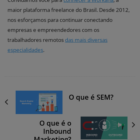
maior plataforma freelance do Brasil. Desde 2012,
nos esforçamos para continuar conectando
empresas e empreendedores com os
trabalhadores remotos
das mais diversas
especialidades
.
P
O que é SEM?
o
s
t
O que é o
N
Inbound
a
Marketing?