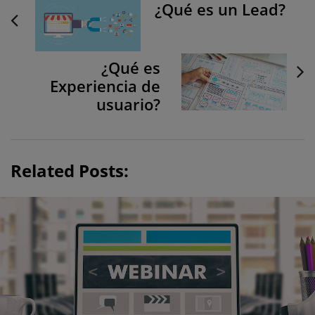
¿Qué es un Lead?
o
s
t
¿Qué es
N
Experiencia de
a
usuario?
v
i
g
a
Related Posts:
t
i
o
n