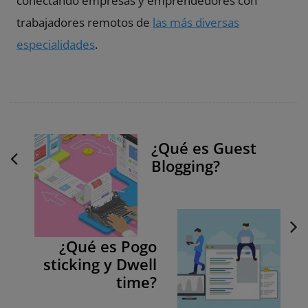
conectando empresas y emprendedores con
trabajadores remotos de
las más diversas
especialidades
.
P
¿Qué es Guest
o
Blogging?
s
t
N
a
v
¿Qué es Pogo
sticking y Dwell
i
time?
g
a