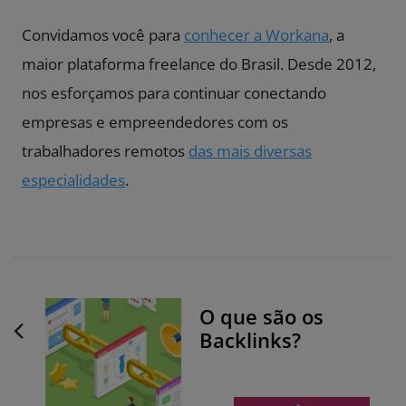
Convidamos você para
conhecer a Workana
, a
maior plataforma freelance do Brasil. Desde 2012,
nos esforçamos para continuar conectando
empresas e empreendedores com os
trabalhadores remotos
das mais diversas
especialidades
.
P
O que são os
o
Backlinks?
s
t
N