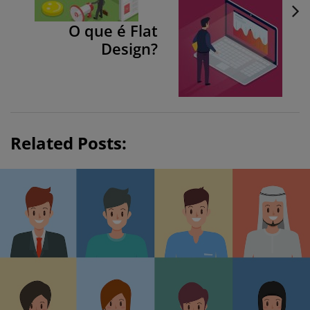
a
v
O que é Flat
Design?
i
g
a
t
i
Related Posts:
o
n