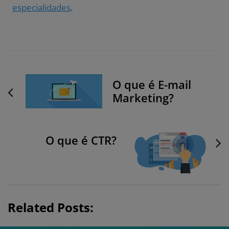
especialidades
.
P
O que é E-mail
o
Marketing?
s
t
N
O que é CTR?
a
v
i
g
a
Related Posts:
t
i