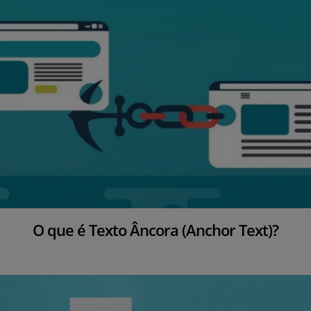
o
n
O que é Texto Âncora (Anchor Text)?