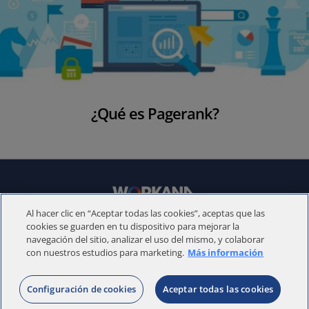
¿Qué es Pagerank?
S
i
t
Al hacer clic en “Aceptar todas las cookies”, aceptas que las
e
© 2012 - 2021 | Workana LLC - Todos los derechos reservados
cookies se guarden en tu dispositivo para mejorar la
F
navegación del sitio, analizar el uso del mismo, y colaborar
con nuestros estudios para marketing.
Más información
o
ESPAÑOL
o
Configuración de cookies
Aceptar todas las cookies
t