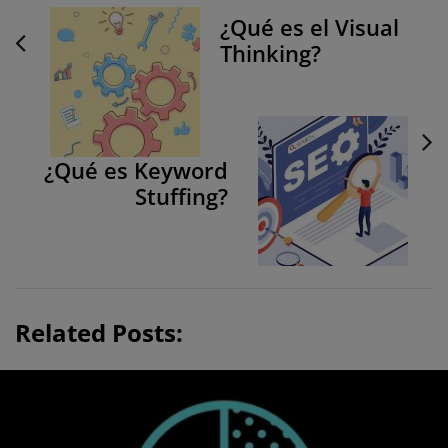
P
¿Qué es el Visual
o
Thinking?
s
t
N
a
v
¿Qué es Keyword
Stuffing?
i
g
a
t
i
Related Posts:
o
n