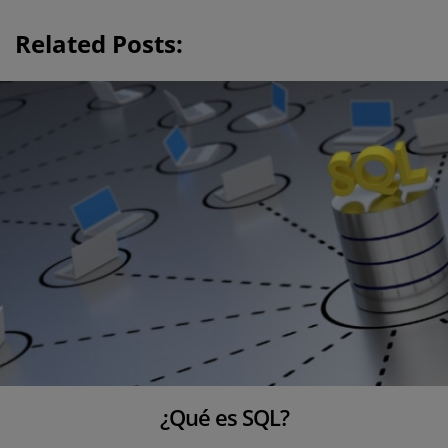
i
Related Posts:
o
n
¿Qué es SQL?