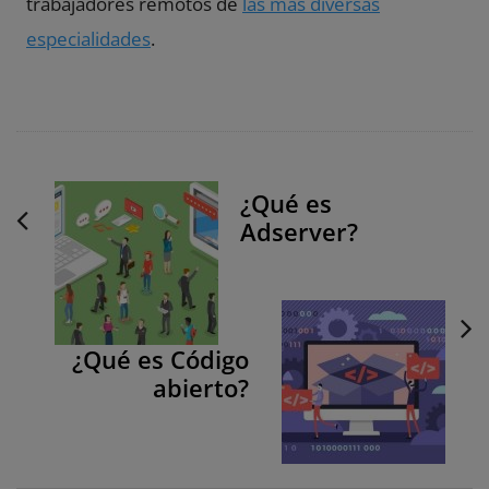
trabajadores remotos de
las más diversas
especialidades
.
P
¿Qué es
o
Adserver?
s
t
N
a
v
¿Qué es Código
abierto?
i
g
a
t