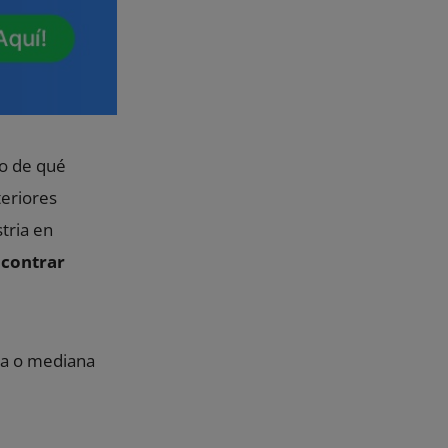
o de qué
teriores
tria en
ncontrar
ña o mediana