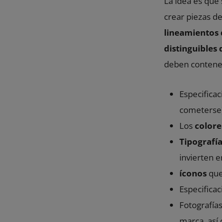
La idea es que
crear piezas d
lineamientos 
distinguibles
deben contene
Especifica
cometerse
Los
colore
Tipografía
invierten e
íconos
que
Especifica
Fotografía
marca, así