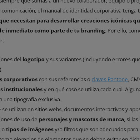
 siempre que sumas a un nuevo colaborador, equipo o pro
e comunicación, el manual de identidad corporativa tenga
que necesitan para desarrollar creaciones icónicas q
 de inmediato como parte de tu branding
. Por ello, co
r:
ciones del
logotipo
y sus variantes (incluyendo errores q
)
s corporativos
con sus referencias o
claves Pantone
, CM
s institucionales
y en qué caso se utiliza cada cual. Alg
n una tipografía exclusiva.
 se utilizan en sitios webs, documentos interactivos y app
ciones de uso de
personajes y mascotas de marca
, si la
s o
tipos de imágenes
y/o filtros que son adecuados para 
 como ejemplos de elementos que se deben evitar en dic