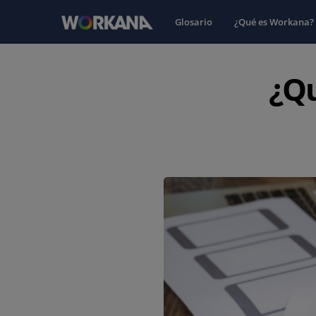
Glosario
¿Qué es Workana?
¿Qu