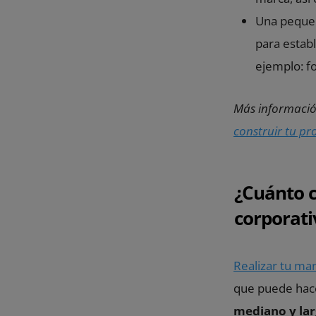
Una pequeñ
para establ
ejemplo: fo
Más información
construir tu pr
¿Cuánto c
corporati
Realizar tu ma
que puede hace
mediano y lar