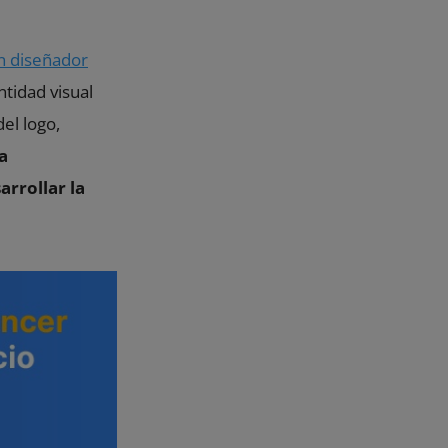
n diseñador
tidad visual
el logo,
a
arrollar la