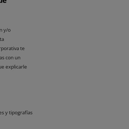
n y/o
ta
rporativa te
as con un
e explicarle
es y tipografías