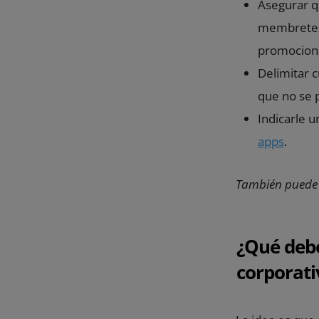
Asegurar q
membretes, 
promociona
Delimitar c
que no se p
Indicarle u
apps
.
También puede 
¿Qué deb
corporati