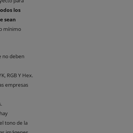
yecto para
todos los
ue sean
mo mínimo
ue no deben
YK, RGB Y Hex.
unas empresas
s.
s hay
el tono de la
has imágenes.